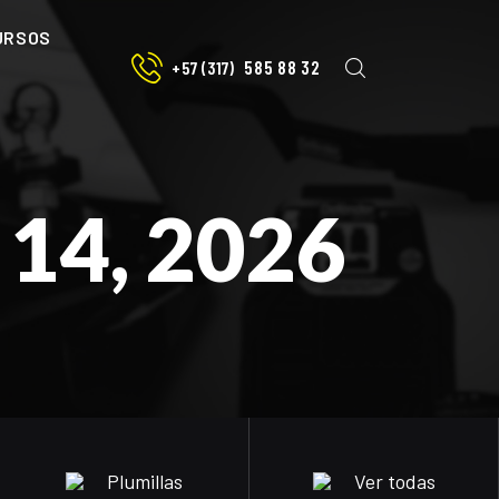
URSOS
585 88 32
+57 (317)
 14, 2026
Plumillas
Ver todas