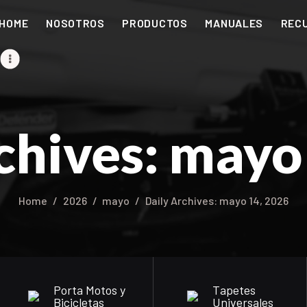
HOME
HOME
NOSOTROS
PRODUCTOS
MANUALES
REC
NOSOTROS
PRODUCTOS
MANUALES
chives: mayo
RECURSOS
BLOG
Home
2026
mayo
Daily Archives: mayo 14, 2026
CONTACTO
Porta Motos y
Tapetes
Bicicletas
Universales