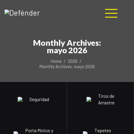
HOME
Monthly Archives:
NOSOTROS
mayo 2026
PRODUCTOS
MANUALES
Home
2026
Monthly Archives: mayo 2026
RECURSOS
BLOG
CONTACTO
Tiros de
Seguridad
Arrastre
Porta Motos y
Tapetes